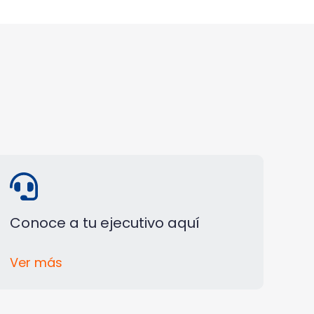
Conoce a tu ejecutivo aquí
Ver más
C
l
i