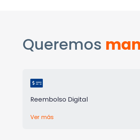
Queremos
man
Reembolso Digital
Ver más
C
l
i