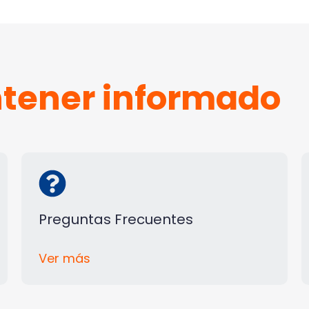
tener informado
Preguntas Frecuentes
Ver más
C
l
i